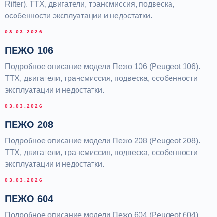
Rifter). ТТХ, двигатели, трансмиссия, подвеска,
особенности эксплуатации и недостатки.
03.03.2026
ПЕЖО 106
Подробное описание модели Пежо 106 (Peugeot 106).
ТТХ, двигатели, трансмиссия, подвеска, особенности
АКЦИЯ ДЛЯ НОВЫХ КЛИЕНТОВ
эксплуатации и недостатки.
ПЕРВЫЙ РАЗ В НАШЕМ
03.03.2026
СЕРВИСЕ?
Запишись и получи диагностику по 15 пунктам
за 0
ПЕЖО 208
руб
. Честно проверим мотор, ходовку и электрику.
Подробное описание модели Пежо 208 (Peugeot 208).
ТТХ, двигатели, трансмиссия, подвеска, особенности
эксплуатации и недостатки.
03.03.2026
ПЕЖО 604
Я согласен с политикой
Подробное описание модели Пежо 604 (Peugeot 604).
конфиденциальности