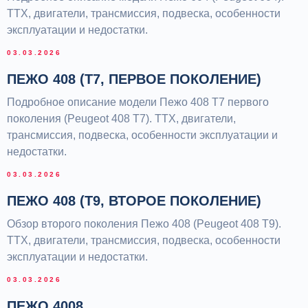
ТТХ, двигатели, трансмиссия, подвеска, особенности
эксплуатации и недостатки.
ЗАПИСАТЬСЯ
03.03.2026
ПЕЖО 408 (Т7, ПЕРВОЕ ПОКОЛЕНИЕ)
Подробное описание модели Пежо 408 Т7 первого
поколения (Peugeot 408 T7). ТТХ, двигатели,
трансмиссия, подвеска, особенности эксплуатации и
недостатки.
СВЯЗАТЬСЯ С НАМИ
03.03.2026
+7 (499) 399-19-90
INFO@PEUGEOT-CITROEN.SU
ПЕЖО 408 (Т9, ВТОРОЕ ПОКОЛЕНИЕ)
Москва, ул. Кусковская 20А
Без выходных - с 9:00 до 21:00
Обзор второго поколения Пежо 408 (Peugeot 408 T9).
СОЦИАЛЬНЫЕ СЕТИ
MAX
VK
TG
TG
WA
YT
D2
ТТХ, двигатели, трансмиссия, подвеска, особенности
НАВИГАЦИЯ
эксплуатации и недостатки.
О НАС
КОРПОРАТИВНЫМ КЛИЕНТАМ
ОТЗЫВЫ
03.03.2026
БЛОГ
КОНТАКТЫ
УСЛУГИ
ПЕЖО 4008