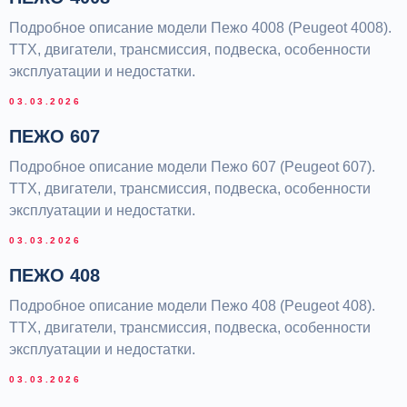
ТЕХНИЧЕСКОЕ ОБСЛУЖИВАНИЕ
ДИАГНОСТИКА
Подробное описание модели Пежо 4008 (Peugeot 4008).
РЕМОНТ ДВИГАТЕЛЯ
РЕМОНТ ХОДОВОЙ ЧАСТИ
ТТХ, двигатели, трансмиссия, подвеска, особенности
РЕМОНТ ТОРМОЗНОЙ СИСТЕМЫ
РЕМОНТ И ЗАПРАВКА КОНДИЦИОНЕРОВ
эксплуатации и недостатки.
РЕМОНТ РУЛЕВОГО УПРАВЛЕНИЯ
РЕМОНТ СИСТЕМЫ ОХЛАЖДЕНИЯ
РЕМОНТ ТОПЛИВНОЙ СИСТЕМЫ
03.03.2026
РЕМОНТ ТРАНСМИССИИ
ЗАМЕНА МАСЛОСЪЕМНЫХ КОЛПАЧКОВ
ЗАМЕНА ЦЕПИ ГРМ
ПЕЖО 607
ОБСЛУЖИВАНИЕ И РЕМОНТ DV5RC
Подробное описание модели Пежо 607 (Peugeot 607).
ТТХ, двигатели, трансмиссия, подвеска, особенности
СИТРОПЫЖИ
Пежо Ситроен Сервис
эксплуатации и недостатки.
Политика конфиденциальности
© Ситропыжи — является охраняемым товарным знаком.
03.03.2026
ПЕЖО 408
Подробное описание модели Пежо 408 (Peugeot 408).
ТТХ, двигатели, трансмиссия, подвеска, особенности
эксплуатации и недостатки.
03.03.2026