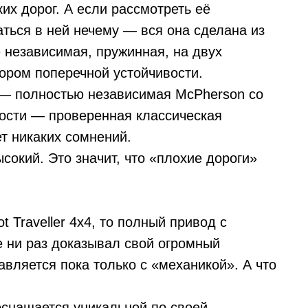
их дорог. А если рассмотреть её
аться в ней нечему — вся она сделана из
 независимая, пружинная, на двух
тором поперечной устойчивости.
r — полностью независимая McPherson со
ости — проверенная классическая
ет никаких сомнений.
окий. Это значит, что «плохие дороги»
 Traveller 4х4, то полный привод с
е ни раз доказывал свой огромный
вляется пока только с «механикой». А что
оснащается уникальной по своей