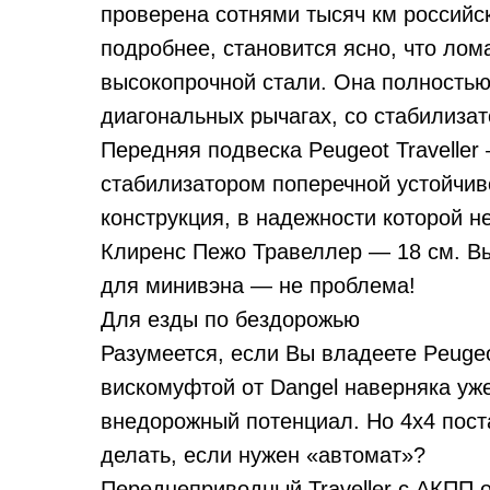
проверена сотнями тысяч км российск
подробнее, становится ясно, что лом
высокопрочной стали. Она полностью
диагональных рычагах, со стабилиза
Передняя подвеска Peugeot Travelle
стабилизатором поперечной устойчив
конструкция, в надежности которой н
Клиренс Пежо Травеллер — 18 см. Выс
для минивэна — не проблема!
Для езды по бездорожью
Разумеется, если Вы владеете Peugeot
вискомуфтой от Dangel наверняка уж
внедорожный потенциал. Но 4х4 поста
делать, если нужен «автомат»?
Переднеприводный Traveller с АКПП 