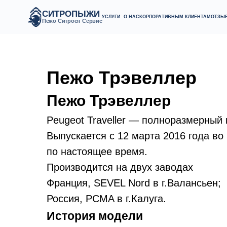
СИТРОПЫЖИ
СИТРОПЫЖИ
УСЛУГИ
УСЛУГИ
О НАС
О НАС
КОРПОРАТИВНЫМ КЛИЕНТАМ
КОРПОРАТИВНЫМ КЛИЕНТАМ
ОТЗЫВЫ
ОТЗЫВЫ
КОНТАК
КОНТАК
Пежо Ситроен Сервис
Пежо Ситроен Сервис
Пежо Трэвеллер
Пежо Трэвеллер
Peugeot Traveller — полноразмерный
Выпускается с 12 марта 2016 года во
по настоящее время.
Производится на двух заводах
Франция, SEVEL Nord в г.Валансьен;
Россия, PCMA в г.Калуга.
История модели